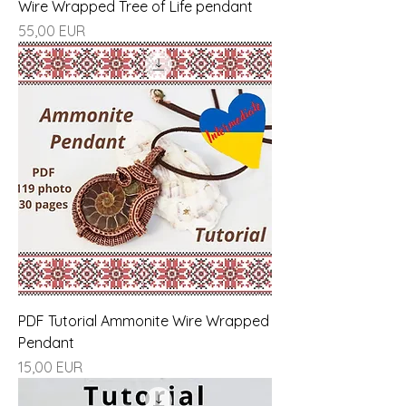
Wire Wrapped Tree of Life pendant
Ціна
55,00 EUR
PDF Tutorial Ammonite Wire Wrapped
Pendant
Ціна
15,00 EUR